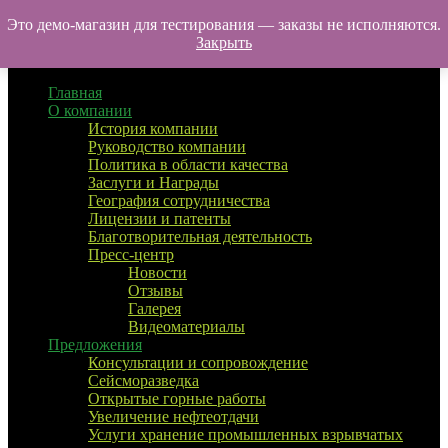
Перейти
Это демо-магазин для тестирования — заказы не исполняются.
УралТехноТранс
к
Закрыть
Меню
содержимому
Главная
О компании
История компании
Руководство компании
Политика в области качества
Заслуги и Награды
География сотрудничества
Лицензии и патенты
Благотворительная деятельность
Пресс-центр
Новости
Отзывы
Галерея
Видеоматериалы
Предложения
Консультации и сопровождение
Сейсморазведка
Открытые горные работы
Увеличение нефтеотдачи
Услуги хранение промышленных взрывчатых