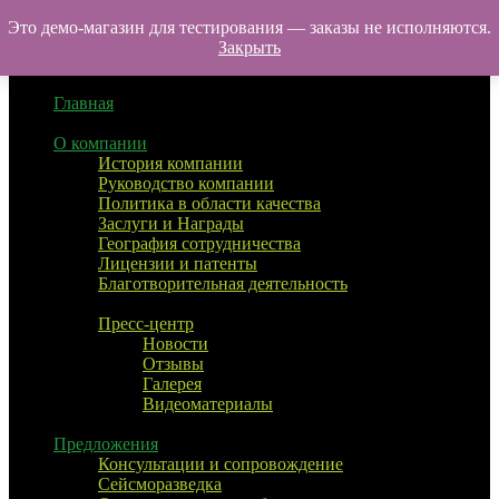
Перейти
Это демо-магазин для тестирования — заказы не исполняются.
УралТехноТранс
к
Закрыть
Меню
содержимому
Главная
О компании
История компании
Руководство компании
Политика в области качества
Заслуги и Награды
География сотрудничества
Лицензии и патенты
Благотворительная деятельность
Пресс-центр
Новости
Отзывы
Галерея
Видеоматериалы
Предложения
Консультации и сопровождение
Сейсморазведка