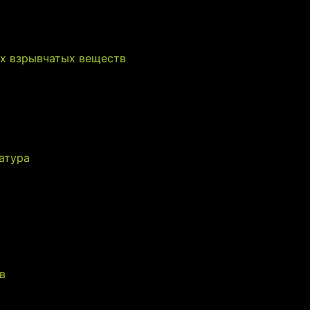
х взрывчатых веществ
атура
в