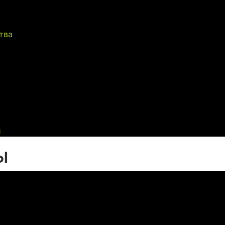
тва
и
ы