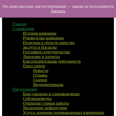
Перейти
Это демо-магазин для тестирования — заказы не исполняются.
УралТехноТранс
к
Закрыть
Меню
содержимому
Главная
О компании
История компании
Руководство компании
Политика в области качества
Заслуги и Награды
География сотрудничества
Лицензии и патенты
Благотворительная деятельность
Пресс-центр
Новости
Отзывы
Галерея
Видеоматериалы
Предложения
Консультации и сопровождение
Сейсморазведка
Открытые горные работы
Увеличение нефтеотдачи
Услуги хранение промышленных взрывчатых