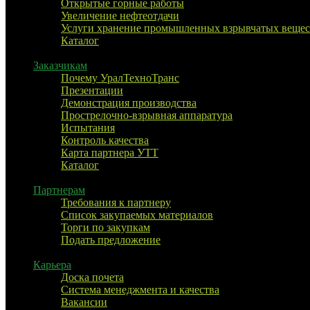
Открытые горные работы
Увеличение нефтеотдачи
Услуги хранение промышленных взрывчатых вещес
Каталог
Заказчикам
Почему УралТехноТранс
Презентации
Демонстрация производства
Прострелочно-взрывная аппаратура
Испытания
Контроль качества
Карта партнера УТТ
Каталог
Партнерам
Требования к партнеру
Список закупаемых материалов
Торги по закупкам
Подать предложение
Карьера
Доска почета
Система менеджмента и качества
Вакансии