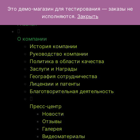
Перейти
УралТехноТранс
Это демо-магазин для тестирования — заказы не
к
Меню
исполняются.
Закрыть
содержимому
Главная
О компании
История компании
Руководство компании
Политика в области качества
Заслуги и Награды
География сотрудничества
Лицензии и патенты
Благотворительная деятельность
Пресс-центр
Новости
Отзывы
Галерея
Видеоматериалы