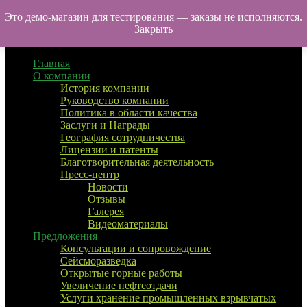
Перейти
Это демо-магазин для тестирования — заказы не исполняются.
УралТехноТранс
к
Закрыть
Меню
содержимому
Главная
О компании
История компании
Руководство компании
Политика в области качества
Заслуги и Награды
География сотрудничества
Лицензии и патенты
Благотворительная деятельность
Пресс-центр
Новости
Отзывы
Галерея
Видеоматериалы
Предложения
Консультации и сопровождение
Сейсморазведка
Открытые горные работы
Увеличение нефтеотдачи
Услуги хранение промышленных взрывчатых