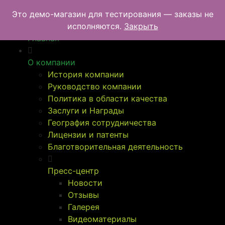
Перейти
УралТехноТранс
Это демо-магазин для тестирования — заказы не
к
Меню
исполняются.
Закрыть
содержимому
Главная
О компании
История компании
Руководство компании
Политика в области качества
Заслуги и Награды
География сотрудничества
Лицензии и патенты
Благотворительная деятельность
Пресс-центр
Новости
Отзывы
Галерея
Видеоматериалы