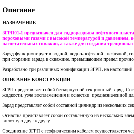
Описание
НАЗНАЧЕНИЕ
ЗГРП01-1 предназначен для гидроразрыва нефтяного пласта
пороховыми газами с высокой температурой и давлением, 
нагнетательных скважин, а также для создания трещиноват
Заряд функционирует в водной, водно-нефтяной , нефтяной, со
при сгорании заряда в скважине, превышающем предел прочност
Разработано три различных модификации ЗГРП, на настоящий 
ОПИСАНИЕ КОНСТРУКЦИИ
ЗГРП представляет собой бескорпусной секционный заряд. Сос
жидкости, узла воспламенения и оснастки, предназначенной для
Заряд представляет собой составной цилиндр из нескольких се
Оснастка представляет собой составленную из нескольких эле
вплотную друг к другу.
Соединение ЗГРП с геофизическим кабелем осуществляется чер