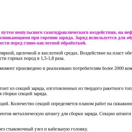
 путем импульсного газогидравлического воздействия, на н
возникающими при горении заряда. Заряд используется для 
ости перед глино-кислотной обработкой.
лярной, щелочной и кислотной средах. Воздействие на пласт об
и горных пород в 1,5-1,8 раза.
момент произведено и реализовано потребителям более 2000 ко
тоит из секций заряда, изготовленных из твердого ракетного т
 сборки секций заряда.
кций. Количество секций определяется планом работ на скважине
ментов металлическую штангу для сборки заряда. Секции штанг
ез стыковочный узел и кабельную головку.