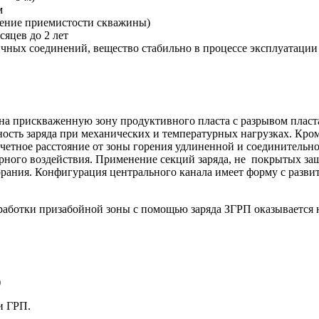
м
чение приемистости скважины)
яцев до 2 лет
ичных соединений, вещество стабильно в процессе эксплуатации
 на прискваженную зону продуктивного пласта с разрывом пласт
сть заряда при механических и температурных нагрузках. Кроме
четное расстояние от зоны горения удлиненной и соединительно
урного воздействия. Применение секций заряда, не покрытых защи
орания. Конфигурация центрального канала имеет форму с разви
бработки призабойной зоны с помощью заряда ЗГРП оказывается
)
и ГРП.