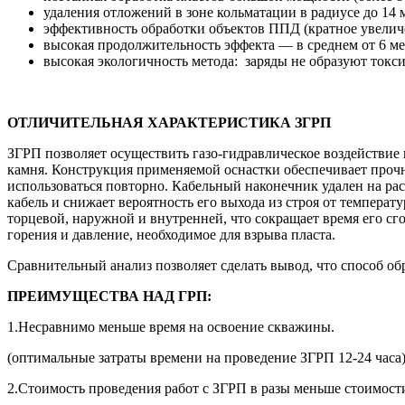
удаления отложений в зоне кольматации в радиусе до 14 
эффективность обработки объектов ППД (кратное увели
высокая продолжительность эффекта — в среднем от 6 мес
высокая экологичность метода: заряды не образуют токс
ОТЛИЧИТЕЛЬНАЯ ХАРАКТЕРИСТИКА ЗГРП
ЗГРП позволяет осуществить газо-гидравлическое воздействие
камня. Конструкция применяемой оснастки обеспечивает прочно
использоваться повторно. Кабельный наконечник удален на рас
кабель и снижает вероятность его выхода из строя от температ
торцевой, наружной и внутренней, что сокращает время его сг
горения и давление, необходимое для взрыва пласта.
Сравнительный анализ позволяет сделать вывод, что способ о
ПРЕИМУЩЕСТВА НАД ГРП:
1.Несравнимо меньше время на освоение скважины.
(оптимальные затраты времени на проведение ЗГРП 12-24 часа
2.Стоимость проведения работ с ЗГРП в разы меньше стоимост