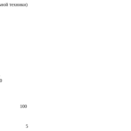
ьной техники)
5
0
100
5