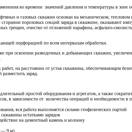
зменения во времени значений давления и температуры в зоне о
фтяных и газовых скважин основан на механическом, тепловом 
горании пороховых секций заряда в скважине, оказывают импу
ных трещин, очистке от отложений парафина, асфальто-смолист
кающей перфорацией по всем интервалам обработки.
кже при освоении разведочных и добывающих скважин, увеличе
.
работ, на расстоянии от устья скважины, обеспечивающем безо
 разместить заряд.
:
лительный простой оборудования и агрегатов, а также сократит
часов, в зависимости от количества операций и необходимости в
ования, вся работа выполняется силами геофизических партий
я скважины остатками зарядов
здействие на цементный камень и колонну
 — 9 м)