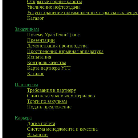
Открытые горные работы
Увеличение нефтеотдачи
Услуги хранение промышленных взрывчатых вещес
Каталог
Заказчикам
Почему УралТехноТранс
Презентации
Демонстрация производства
Прострелочно-взрывная аппаратура
Испытания
Контроль качества
Карта партнера УТТ
Каталог
Партнерам
Требования к партнеру
Список закупаемых материалов
Торги по закупкам
Подать предложение
Карьера
Доска почета
Система менеджмента и качества
Вакансии