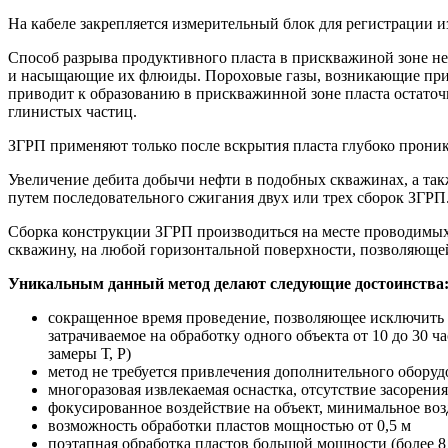
На кабеле закрепляется измерительный блок для регистрации и
Способ разрыва продуктивного пласта в прискважиной зоне не
и насыщающие их флюиды. Пороховые газы, возникающие при с
приводит к образованию в прискважинной зоне пласта остаточ
глинистых частиц.
ЗГРП применяют только после вскрытия пласта глубоко прони
Увеличение дебита добычи нефти в подобных скважинах, а та
путем последовательного сжигания двух или трех сборок ЗГРП
Сборка конструкции ЗГРП производиться на месте проводимых 
скважину, на любой горизонтальной поверхности, позволяющей
Уникальным данный метод делают следующие достоинства
сокращенное время проведение, позволяющее исключить д
затрачиваемое на обработку одного объекта от 10 до 30 
замеры Т, Р)
метод не требуется привлечения дополнительного оборуд
многоразовая извлекаемая оснастка, отсутствие засорени
фокусированное воздействие на объект, минимальное во
возможность обработки пластов мощностью от 0,5 м
поэтапная обработка пластов большой мощности (более 8