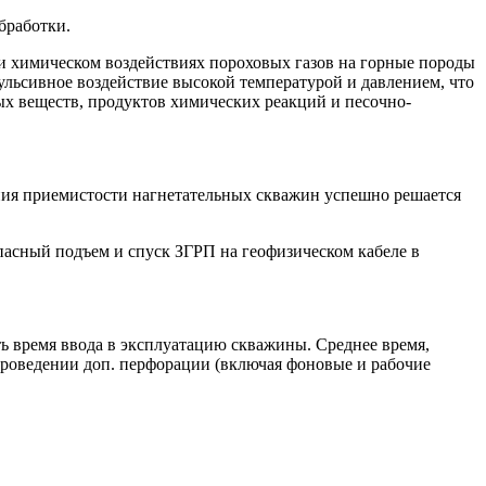
бработки.
и химическом воздействиях пороховых газов на горные породы
льсивное воздействие высокой температурой и давлением, что
ых веществ, продуктов химических реакций и песочно-
ния приемистости нагнетательных скважин успешно решается
пасный подъем и спуск ЗГРП на геофизическом кабеле в
ь время ввода в эксплуатацию скважины. Среднее время,
 проведении доп. перфорации (включая фоновые и рабочие